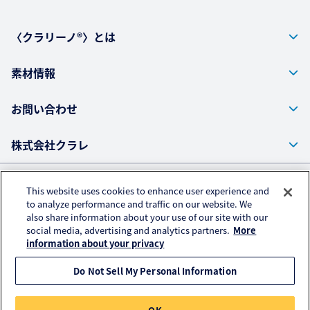
〈クラリーノ®〉とは
素材情報
お問い合わせ
株式会社クラレ
This website uses cookies to enhance user experience and
プライバシーポリシー
to analyze performance and traffic on our website. We
also share information about your use of our site with our
アクセスデータの取扱いについて
social media, advertising and analytics partners.
More
ご利用にあたって
information about your privacy
Do Not Sell My Personal Information
© KURARAY CO., LTD. All RIGHTS RESERVED.